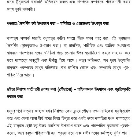
জন্য উন্মুক্ততা বাধাগুলি অতিক্রম করতে এবং দাম্পত্য সম্পর্ককে শক্তিশালী করার
জন্য খুবই দরকারী।
পঞ্চমতঃ নৈসর্গিক রুট উপভোগ করা – ঘনিষ্ঠতা ও এডভেঞ্চার উৎপন্ন করা
দাম্পত্য সম্পর্ক মানেই শুধুমাত্র কঠিন সময়ে টিকে থাকা নয়; বরং এটা ভ্রমনের
নৈসর্গিক সৌন্দর্য্যকেও উপভোগ করা। যা মানসিক, শারীরিক এবং আত্মিক সংযোগের
মাধ্যমে পরস্পরের মধ্যে ঘনিষ্ঠতা গড়ে তোলার উপর মনোনিবেশ করতে সাহায্য করে
ফলে দাম্পত্যে সন্তুষ্টি এবং দীর্ঘায়ু নিয়ে আসে। নতুন অভিজ্ঞতা, শখ পুরণ ইত্যাদির
মাধ্যমে পরস্পরের মধ্যে ঘনিষ্ঠতার বোধ জাগিয়ে তোলে এবং সম্পর্কের মধ্যে প্রাণ
শক্তি নিয়ে আসে।
ছষ্টতঃ নিরাপদ ঘাটে তরী নোঙ্গর করা (পৌঁছানো) – মাইলফলক উদযাপন এবং প্রতিশ্রুতি
নবায়ন করা
সমুদ্র পথে যাত্রায় জাহাজ যখন নিরাপদে কোন বন্দরে পৌছায় তখন নাবিকেরা স্বস্তিবোধ
করে এবং ফেলা আসা দীর্ঘ পথের বিষয় চিন্তা করে একই ভাবে দম্পতিরা যখন দাম্পত্যের
এই যাত্রায় ছোট-বড় উভয় অর্জনকে উপভোগ করেন এবং পারস্পরিক কৃতজ্ঞতা প্রকাশ
করেন, ফলে বন্ধন শক্তিশালী হয়, শ্রদ্ধা বাড়ে এবং সঙ্গীর মধ্যে কর্মস্পৃহা বৃদ্ধি পায়।