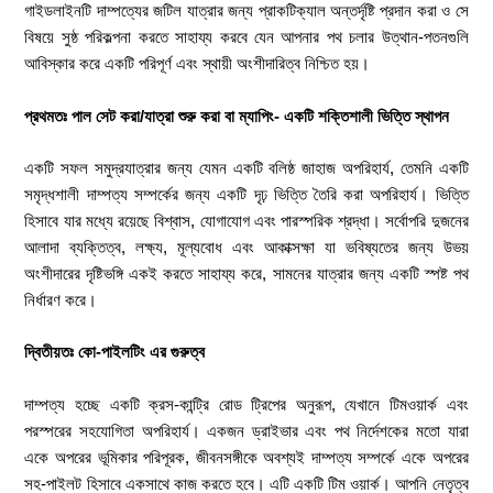
গাইডলাইনটি দাম্পত্যের জটিল যাত্রার জন্য প্রাকটিক্যাল অন্তর্দৃষ্টি প্রদান করা ও সে
বিষয়ে সুষ্ঠ পরিকল্পনা করতে সাহায্য করবে যেন আপনার পথ চলার উত্থান-পতনগুলি
আবিস্কার করে একটি পরিপূর্ণ এবং স্থায়ী অংশীদারিত্ব নিশ্চিত হয়।
প্রথমতঃ পাল সেট করা/যাত্রা শুরু করা বা ম্যাপিং- একটি শক্তিশালী ভিত্তি স্থাপন
একটি সফল সমুদ্রযাত্রার জন্য যেমন একটি বলিষ্ঠ জাহাজ অপরিহার্য, তেমনি একটি
সমৃদ্ধশালী দাম্পত্য সম্পর্কের জন্য একটি দৃঢ় ভিত্তি তৈরি করা অপরিহার্য। ভিত্তি
হিসাবে যার মধ্যে রয়েছে বিশ্বাস, যোগাযোগ এবং পারস্পরিক শ্রদ্ধা। সর্বোপরি দুজনের
আলাদা ব্যক্তিত্ব, লক্ষ্য, মূল্যবোধ এবং আকাক্সক্ষা যা ভবিষ্যতের জন্য উভয়
অংশীদারের দৃষ্টিভঙ্গি একই করতে সাহায্য করে, সামনের যাত্রার জন্য একটি স্পষ্ট পথ
নির্ধারণ করে।
দ্বিতীয়তঃ কো-পাইলটিং এর গুরুত্ব
দাম্পত্য হচ্ছে একটি ক্রস-কান্ট্রি রোড ট্রিপের অনুরূপ, যেখানে টিমওয়ার্ক এবং
পরস্পরের সহযোগিতা অপরিহার্য। একজন ড্রাইভার এবং পথ নির্দেশকের মতো যারা
একে অপরের ভূমিকার পরিপূরক, জীবনসঙ্গীকে অবশ্যই দাম্পত্য সম্পর্কে একে অপরের
সহ-পাইলট হিসাবে একসাথে কাজ করতে হবে। এটি একটি টিম ওয়ার্ক। আপনি নেতৃত্ব