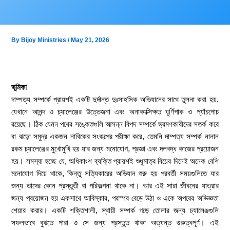
Skip
to
content
By
Bijoy Ministries
/
May 21, 2026
ভূমিকা
দাম্পত্য সম্পর্কে প্রায়শই একটি দুর্দান্ত দুঃসাহসিক অভিযানের সাথে তুলনা করা হয়,
যেখানে আনন্দ ও চ্যালেঞ্জের উত্তেজনা এবং অনাকাক্সিক্ষত ঘূর্ণিপাক ও প্যাঁচগোচ
রয়েছে। ঠিক যেমন পথের সঙ্কেতগুলি আসন্ন বিপদ সম্পর্কে ভ্রমণকারীদের সতর্ক করে
বা ঝড়ো সমুদ্র একজন নাবিকের সংকল্পের পরীক্ষা করে, তেমনি দাম্পত্য সম্পর্ক নানান
রকম চ্যালেঞ্জের মুখোমুখি হয় যার জন্য মনোযোগ, প্রজ্ঞা এবং দলবদ্ধ কাজের প্রয়োজন
হয়। সমস্যা হচ্ছে যে, অধিকাংশ ব্যক্তি প্রায়শই শুধুমাত্র বিয়ের দিনেই অনেক বেশি
মনোযোগ দিয়ে থাকে, কিন্তু সত্যিকারের অভিযান শুরু হয় পরবর্তী সময়গুলিতে যার
জন্য তাদের কোন প্রস্তুতী বা পরিকল্পনা থাকে না। আর এই সারা জীবনের যাত্রার
জন্য প্রয়োজন হয় একসাথে আবিস্কার, পরস্পর বেড়ে উঠা ও একে অপরের অভিজ্ঞতা
শেয়ার করার। একটি শক্তিশালী, স্থায়ী সম্পর্ক গড়ে তোলার জন্য চ্যালেঞ্জগুলি
সফলভাবে বুঝতে পারা ও সে জন্য প্রস্তুত থাকা অত্যন্ত গুরুত্বপূর্ণ। এই