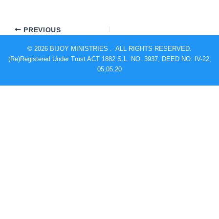
PREVIOUS
© 2026 BIJOY MINISTRIES . ALL RIGHTS RESERVED.
(Re)Registered Under Trust ACT 1882 S.L. NO. 3937, DEED NO. IV-22,
05,05,20