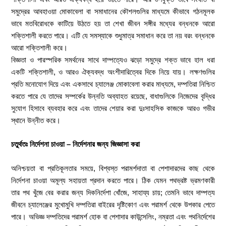
সমুদ্রের আবহাওয়া মোকাবেলা বা সমাধানের কৌশলগুলির মাধ্যমে কীভাবে গঠনমূলক
ভাবে মতবিরোধকে কাটিয়ে উঠতে হয় তা শেখা জীবন সঙ্গীর মধ্যের বন্ধনকে আরো
শক্তিশালী করতে পারে। এটি যে সমস্যাকে শুধুমাত্র সমাধান করে তা নয় বরং বন্ধনকে
আরো শক্তিশালী করে।
বিজ্ঞতা ও পারস্পরিক সমর্থনের সাথে দাম্পত্যেও ঝড়ো সমুদ্রে শক্ত ভাবে হাল ধরা
একটি শক্তিশালী, ও আরও ঐক্যবদ্ধ অংশীদারিত্বের দিকে নিয়ে যায়। লক্ষণগুলির
প্রতি মনোযোগ দিয়ে এবং একসাথে চ্যালেঞ্জ মোকাবেলা করার মাধ্যমে, দম্পতিরা নিশ্চিত
করতে পারে যে তাদের সম্পর্কের উন্নতি অব্যাহত রয়েছে, বাধাগুলিকে নিজেদের বৃদ্ধির
সুযোগ হিসাবে ব্যবহার করে এবং তাদের শেয়ার করা দুঃসাহসিক কাজকে আরও গভীর
স্থানে উন্নীত করে।
চতুর্থতঃ নির্দেশনা চাওয়া – নির্দেশনার জন্য জিজ্ঞাসা করা
অনিশ্চয়তা বা প্রতিকূলতার সময়ে, বিশ্বস্ত পরামর্শদাতা বা পেশাদারদের কাছ থেকে
নির্দেশনা চাওয়া অমূল্য সহায়তা প্রদান করতে পারে। ঠিক যেমন পথভ্রষ্ট ভ্রমণকারী
তার পথ খুঁজে বের করার জন্য দিকনির্দেশা খোঁজে, সাহায্য চায়; তেমনি ভাবে দাম্পত্য
জীবনে চ্যালেঞ্জের মুখোমুখি দম্পতিরা বাইরের দৃষ্টিকোণ এবং পরামর্শ থেকে উপকার পেতে
পারে। অভিজ্ঞ দম্পতিদের পরামর্শ হোক বা পেশাদার কাউন্সেলিং, নম্রতা এবং পথনির্দেশের